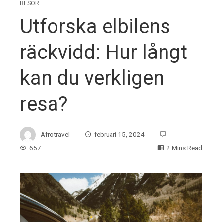
RESOR
Utforska elbilens
räckvidd: Hur långt
kan du verkligen
resa?
Afrotravel
februari 15, 2024
657
2 Mins Read
ebook