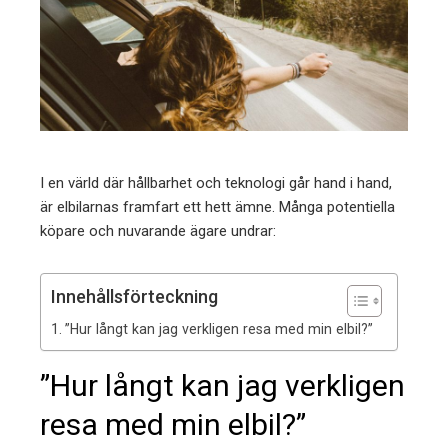
ter
edIn
erest
mbleupon
I en värld där hållbarhet och teknologi går hand i hand,
är elbilarnas framfart ett hett ämne. Många potentiella
l
köpare och nuvarande ägare undrar:
Innehållsförteckning
”Hur långt kan jag verkligen resa med min elbil?”
”Hur långt kan jag verkligen
resa med min elbil?”